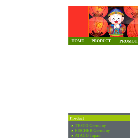
HOME
PRODUCT
PROMOT
Product
TESTO Germany
FISCHER Germany
ATAGO Japan