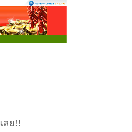
เลย!!