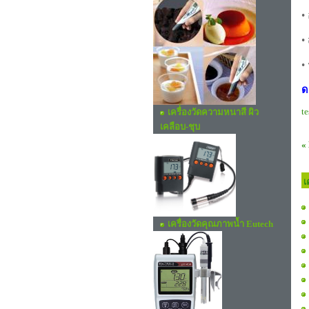
•
•
•
ด
te
เครื่่องวัดความหนาสี ผิว
เคลือบ-ชุบ
«
เ
เครื่องวัดคุณภาพน้ำ Eutech