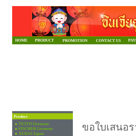
HOME
PRODUCT
PA
PROMOTION
CONTACT US
Product
TESTO Germany
ขอใบเสนอรา
FISCHER Germany
ATAGO Japan