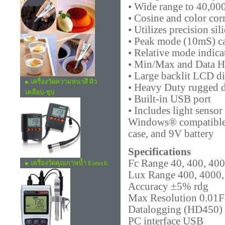
• Wide range to 40,00
• Cosine and color co
• Utilizes precision si
• Peak mode (10mS) ca
• Relative mode indicat
• Min/Max and Data H
• Large backlit LCD d
เครื่่องวัดความหนาสี ผิว
• Heavy Duty rugged 
เคลือบ-ชุบ
• Built-in USB port
• Includes light sensor
Windows® compatible 
case, and 9V battery
Specifications
Fc Range 40, 400, 40
เครื่องวัดคุณภาพน้ำ Eutech
Lux Range 400, 4000,
Accuracy ±5% rdg
Max Resolution 0.01F
Datalogging (HD450) 1
PC interface USB