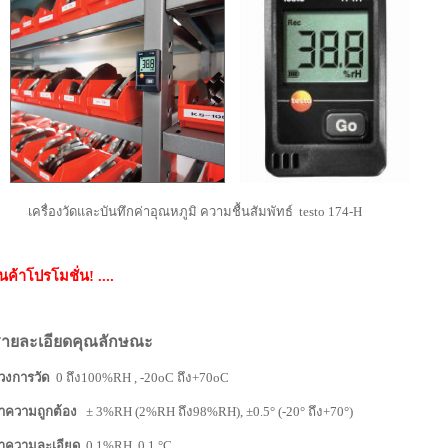
ครื่องวัดและบันทึกค่าอุณหภูมิ ความชื้นสัมพัทธ์ testo 174-H
ินค้าโปรโมชั่น! ....
รายละเอียดคุณลักษณะ
่วงการวัด
0
ถึง
100%RH , -20oC
ถึง+
70oC
่าความถูกต้อง
± 3%RH (2%RH
ถึง
98%RH), ±0.5° (-20°
ถึง+
70°)
่าความละเอียด
0.1%RH, 0.1 °C