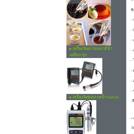
ค
-
-
-
เครื่่องวัดความหนาสี ผิว
-
เคลือบ-ชุบ
-
-
-
-
เครื่องวัดคุณภาพน้ำ Eutech
-
ร
*
เ