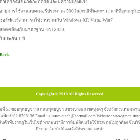
ตัวเครื่องมีขนาดกะทัดรัดและมีความแข็งแรง
อายุการใช้งานแบตเตอรี่ประมาณ
500วัน
(กรณีที่วัดทุกๆ 15 นาทีที่อุณหภูมิ 
ซอร์ฟแวร์สามารถใช้งานร่วมกับ
Windows XP, Vista, Win7
สอดคล้องกับมาตรฐาน
EN12830
รับประกัน
1 ปี
 Back
Copyright © 2010 All Rights Reserved.
 :เลขที่ 51 ซอยพุทธบูชา40 ถนนพุทธบูชา แขวงบางมด เขตทุ่งครุ จังหวัดกรุงเทพมหา
็กซ์ :02-8706136 Email : g.innovatech@hotmail.com Website : www.green-inno
ค้าที่ปรากฏในเว็บไซต์ หากพบว่ามีการพิมพ์ผิด หรือใช้ตัวสะกดไม่ถูกต้อง ซึ่งบร
ถึงราคาโดยไม่ต้องแจ้งให้ทราบล่วงหน้า