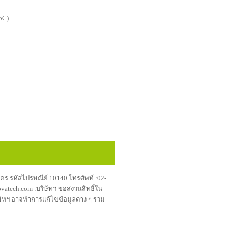
25C)
นคร รหัสไปรษณีย์ 10140 โทรศัพท์ :02-
vatech.com :บริษัทฯ ขอสงวนสิทธิ์ใน
ิษัทฯ อาจทำการแก้ไขข้อมูลต่าง ๆ รวม