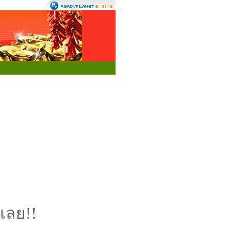
เลย!!