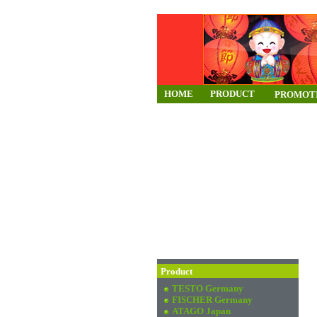
HOME
PRODUCT
PROMOT
Product
TESTO Germany
FISCHER Germany
ATAGO Japan