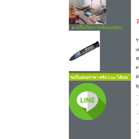
ส
เครื่องวัดความเค็มแบบส่อง
ร
เ
ช
ค
ค
ขอใบเสนอราคา คลิก Line ได้เลย
ค
-
-
-
-
-